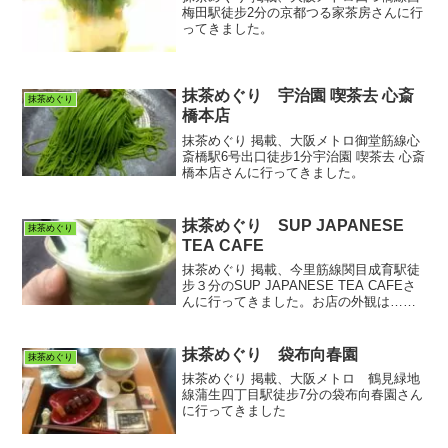
梅田駅徒步2分の京都つる家茶房さんに行
ってきました。
抹茶めぐり 宇治園 喫茶去 心斎
抹茶めぐり
橋本店
抹茶めぐり 掲載、大阪メトロ御堂筋線心
斎橋駅6号出口徒步1分宇治園 喫茶去 心斎
橋本店さんに行ってきました。
抹茶めぐり SUP JAPANESE
抹茶めぐり
TEA CAFE
抹茶めぐり 掲載、今里筋線関目成育駅徒
步３分のSUP JAPANESE TEA CAFEさ
んに行ってきました。お店の外観は…
DSC_0559大阪メトロ今里筋線関目成育
駅を出て、関目商店街の方へ。商店街入
口のすぐ目の前、千鳥屋宗家さんの向か
抹茶めぐり 袋布向春園
抹茶めぐり
い...
抹茶めぐり 掲載、大阪メトロ 鶴見緑地
線蒲生四丁目駅徒步7分の袋布向春園さん
に行ってきました