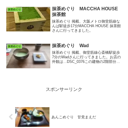
抹茶めぐり MACCHA HOUSE
抹茶めぐり
抹茶館
抹茶めぐり 掲載、大阪メトロ御堂筋線な
んば駅徒步17分MACCHA HOUSE 抹茶館
さんに行ってきました。
抹茶めぐり Wad
抹茶めぐり
抹茶めぐり 掲載、御堂筋線心斎橋駅徒歩
7分のWadさんに行ってきました。お店の
外観は…DSC_0376この建物の2階部分に
お店があります。外階段、いいですね！
頼んだものは…DSC_0374 抹茶めぐり 掲
載の抹茶を注文！このお店では器は自
由...
スポンサーリンク
あんこめぐり 甘党まえだ