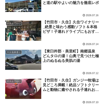
と道の駅やよいの魅力を徹底レポ
2026.07.16
【竹田市・久住】久住ワイナリー
大分おでかけ
_絶景と味わう感動ソフト＆本格
ピザ！子連れドライブにもおすす
めな高原のワイナリー
2026.07.14
【東臼杵郡・美里町】南郷温泉
大分温泉巡り
どんタロの湯！山奥で見つけた極
上のぬるぬる美肌の湯
2026.07.12
【竹田市・久住】ガンジー牧場は
大分おでかけ
見どころ満載！絶品ソフトクリー
ムと動物に癒やされる子連れお出
かけガイド
2026.07.10