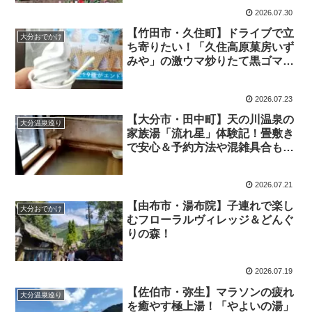
2026.07.30
【竹田市・久住町】ドライブで立
大分おでかけ
ち寄りたい！「久住高原菓房いず
みや」の激ウマ炒りたて黒ゴマソ
フト
2026.07.23
【大分市・田中町】天の川温泉の
大分温泉巡り
家族湯「流れ星」体験記！畳敷き
で安心＆予約方法や混雑具合も解
説
2026.07.21
【由布市・湯布院】子連れで楽し
大分おでかけ
むフローラルヴィレッジ＆どんぐ
りの森！
2026.07.19
【佐伯市・弥生】マラソンの疲れ
大分温泉巡り
を癒やす極上湯！「やよいの湯」