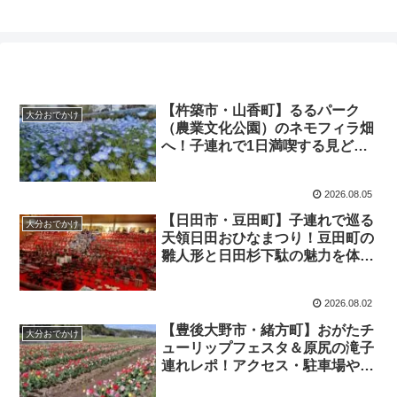
【杵築市・山香町】るるパーク
大分おでかけ
（農業文化公園）のネモフィラ畑
へ！子連れで1日満喫する見どこ
ろ＆広大な園内の攻略法
2026.08.05
【日田市・豆田町】子連れで巡る
大分おでかけ
天領日田おひなまつり！豆田町の
雛人形と日田杉下駄の魅力を体験
レポ
2026.08.02
【豊後大野市・緒方町】おがたチ
大分おでかけ
ューリップフェスタ＆原尻の滝子
連れレポ！アクセス・駐車場や見
どころ解説！