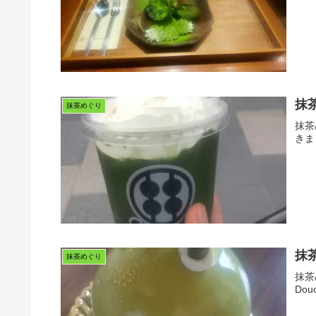
抹
抹茶めぐり
抹茶
きま
抹
抹茶めぐり
抹茶
Do