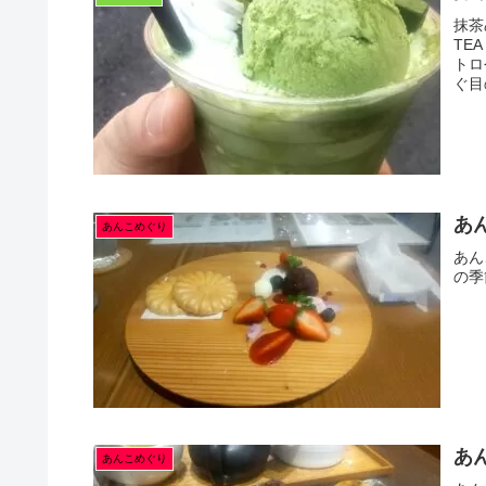
抹茶
TE
トロ
ぐ目
あん
あんこめぐり
あん
の季
あん
あんこめぐり