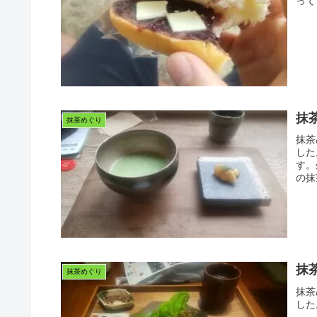
って
抹
抹茶めぐり
抹茶
した
す。
の抹
抹
抹茶めぐり
抹茶
した