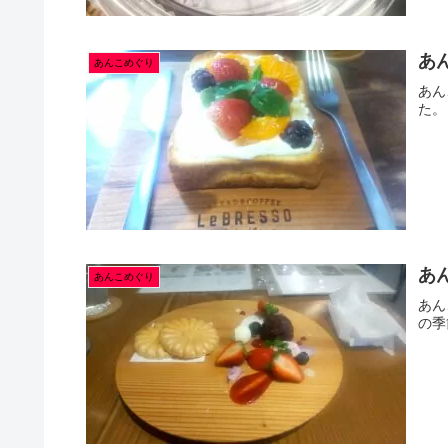
あ
あんこめぐり
あん
た。
あん
あんこめぐり
あん
の季