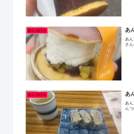
あ
あんこめぐり
あん
さん
あ
あんこめぐり
あん
んつ