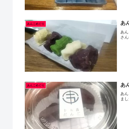
あ
あんこめぐり
あん
さん
あ
あんこめぐり
あん
まし