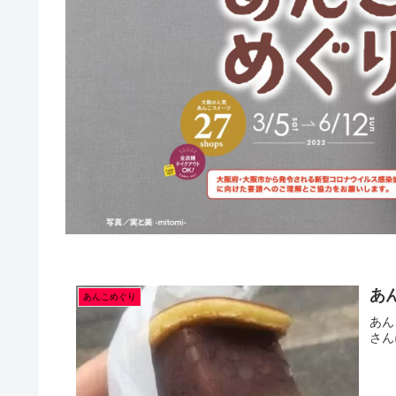
あん
あんこめぐり
あん
さん