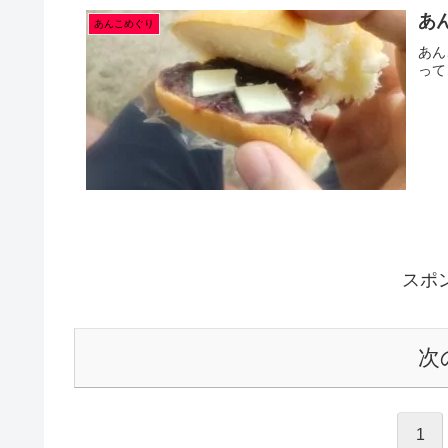
あ
あんこめぐり
あん
って
スポ
次
1