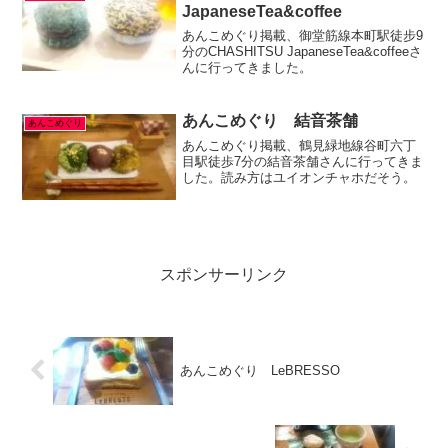
JapaneseTea&coffee
あんこめぐり掲載、御堂筋線本町駅徒步9
分のCHASHITSU JapaneseTea&coffeeさ
んに行ってきました。
あんこめぐり 結音茶舗
あんこめぐり
あんこめぐり掲載、鶴見緑地線谷町六丁
目駅徒歩7分の結音茶舗さんに行ってきま
した。読み方はユイオンチャホだそう。
スポンサーリンク
あんこめぐり LeBRESSO