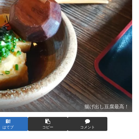
揚げ出し豆腐最高！
はてブ
コピー
コメント