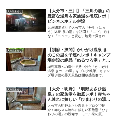
ルール、ぬる湯でも熱い温度感など、子
連れで行く前の注意点をリアルに解説！
敷地内にある噂の「昆虫食自動販売機」
【大分市・三川】「三川の湯」の
大分温泉巡り
のラインナップも紹介します。
豊富な湯舟＆家族湯を徹底レポ｜
ビジネスホテル併設
九州88湯巡りで大分市の「丹生（にゅ
う）温泉 泉の湯」を訪問！「ニブ」では
なく「ニュウ」と読む、地元で愛される
隠れた名湯です。茶褐色のぬる湯（モー
ル泉）の感想から、ベビーベッドの有無
など子連れで行く際の注意点までリアル
【別府・挾間】かいがけ温泉 き
大分温泉巡り
に解説します。
のこの里を子連れレポ！キャンプ
場併設の絶品「ぬるつる湯」とど
んぐり拾い
城島高原への道中で見つけた「かいがけ
温泉 きのこの里」をブログ執筆。キャン
プ場併設の露天風呂は開放感抜群で、お
湯は驚くほどとろり！1歳の娘と楽しんだ
温泉後のどんぐり拾いや、混雑を避ける
狙い目時間、周辺の遊び場情報まで詳し
【大分・明野】「明野あさひ温
大分温泉巡り
く紹介します。
泉」の家族湯を徹底レポ！赤ちゃ
ん連れに嬉しい「ひまわりの湯」
とモール泉の魅力
大分市の明野あさひ温泉をブログで紹
介！赤ちゃん連れに嬉しい家族湯「ひま
わりの湯」の設備や、モール泉の質、湯