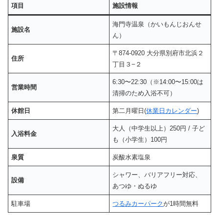
項目
施設情報
海門寺温泉（かいもんじおんせ
施設名
ん）
〒874-0920 大分県別府市北浜２
住所
丁目３−２
6:30〜22:30（※14:00〜15:00は
営業時間
清掃のため入浴不可）
休館日
第二月曜日(
休業日カレンダー
)
大人（中学生以上）250円 / 子ど
入浴料金
も（小学生）100円
泉質
炭酸水素塩泉
シャワー、バリアフリー対応、
設備
あつゆ・ぬるゆ
駐車場
つるみカーパーク
が1時間無料