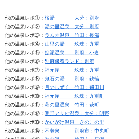
他の温泉レポ①：
桜湯＿ 大分：別府
他の温泉レポ②：
湯の里温泉＿大分：別府
他の温泉レポ③：
ラムネ温泉 竹田：長湯
他の温泉レポ④：
山里の湯 玖珠：九重
他の温泉レポ⑤：
鉱泥温泉 別府：小倉
他の温泉レポ⑥：
別府保養ランド：別府
他の温泉レポ⑦：
福元屋 ： 玖珠：九重
他の温泉レポ⑧：
鬼石の湯： 別府：鉄輪
他の温泉レポ⑨：
月のしずく：竹田：飛田川
他の温泉レポ⑩：
福元屋 ：玖珠：九重町
他の温泉レポ⑪：
萩の里温泉：竹田：萩町
他の温泉レポ⑫：
明野アサヒ温泉：大分：明野
他の温泉レポ⑬：
かいがけ温泉 きのこの里
他の温泉レポ⑭：
不老泉 ：別府市：中央町