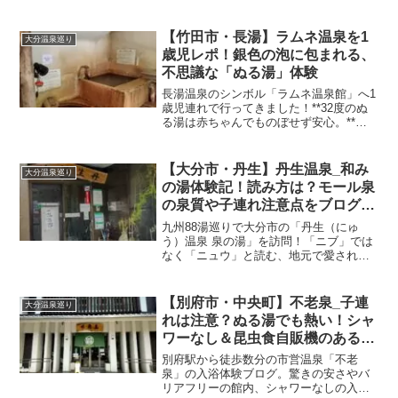
【竹田市・長湯】ラムネ温泉を1
大分温泉巡り
歳児レポ！銀色の泡に包まれる、
不思議な「ぬる湯」体験
長湯温泉のシンボル「ラムネ温泉館」へ1
歳児連れで行ってきました！**32度のぬ
る湯は赤ちゃんでものぼせず安心。**家
族風呂の様子や、鍵を持って張り切る娘
のエピソード、看板猫との出会いまで詳
しく紹介。親子で銀色の泡に包まれる、
【大分市・丹生】丹生温泉_和み
大分温泉巡り
最高の温泉体験をパパが解説します。
の湯体験記！読み方は？モール泉
の泉質や子連れ注意点をブログレ
ポート
九州88湯巡りで大分市の「丹生（にゅ
う）温泉 泉の湯」を訪問！「ニブ」では
なく「ニュウ」と読む、地元で愛される
隠れた名湯です。茶褐色のぬる湯（モー
ル泉）の感想から、ベビーベッドの有無
など子連れで行く際の注意点までリアル
【別府市・中央町】不老泉_子連
大分温泉巡り
に解説します。
れは注意？ぬる湯でも熱い！シャ
ワーなし＆昆虫食自販機のある市
営温泉レポ
別府駅から徒歩数分の市営温泉「不老
泉」の入浴体験ブログ。驚きの安さやバ
リアフリーの館内、シャワーなしの入浴