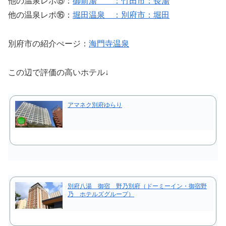
他の温泉レポ⑮：
御前湯 ：竹田市：長湯
他の温泉レポ⑯：
堀田温泉 ：別府市：堀田
別府市の紹介ぺージ：
海門寺温泉
この辺で評価の高いホテル↓
アマネク別府ゆらり
別府八湯 御宿 野乃別府（ドーミーイン・御宿野
乃 ホテルズグループ）