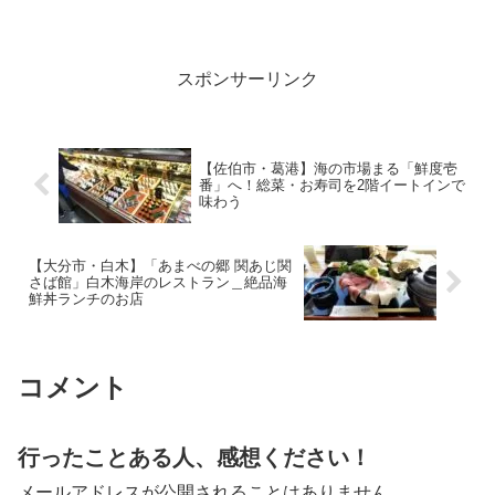
上がりの楽しみまで詳しく解説します。
明野アクロスタウン隣接で買い物ついで
に寄れる、パパ・ママに嬉しい温泉情報
です。
スポンサーリンク
【佐伯市・葛港】海の市場まる「鮮度壱
番」へ！総菜・お寿司を2階イートインで
味わう
【大分市・白木】「あまべの郷 関あじ関
さば館」白木海岸のレストラン＿絶品海
鮮丼ランチのお店
コメント
行ったことある人、感想ください！
メールアドレスが公開されることはありません。