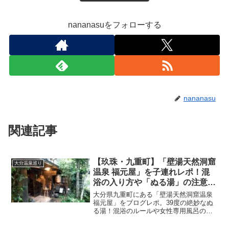
nananasuをフォローする
nananasu
関連記事
【玖珠・九重町】「壁湯天然洞窟
大分温泉巡り
温泉 福元屋」を子連れレポ！混
浴の入り方や「ぬる湯」の注意点
は？
大分県九重町にある「壁湯天然洞窟温泉
福元屋」をブログレポ。39度の絶妙なぬ
る湯！混浴のルールや女性専用風呂の有
無、子連れで行く際の注意点を解説しま
す。