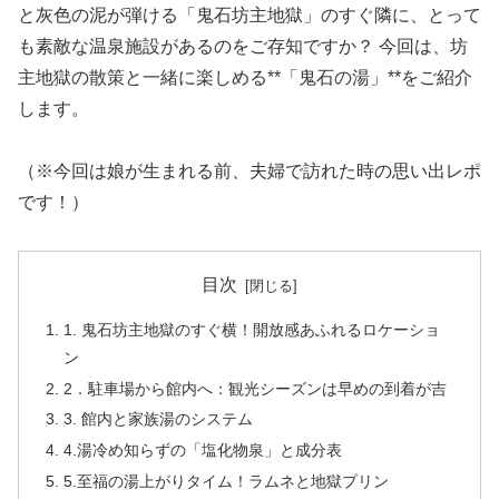
と灰色の泥が弾ける「鬼石坊主地獄」のすぐ隣に、とって
も素敵な温泉施設があるのをご存知ですか？ 今回は、坊
主地獄の散策と一緒に楽しめる**「鬼石の湯」**をご紹介
します。
（※今回は娘が生まれる前、夫婦で訪れた時の思い出レポ
です！）
目次
1. 鬼石坊主地獄のすぐ横！開放感あふれるロケーショ
ン
2．駐車場から館内へ：観光シーズンは早めの到着が吉
3. 館内と家族湯のシステム
4.湯冷め知らずの「塩化物泉」と成分表
5.至福の湯上がりタイム！ラムネと地獄プリン