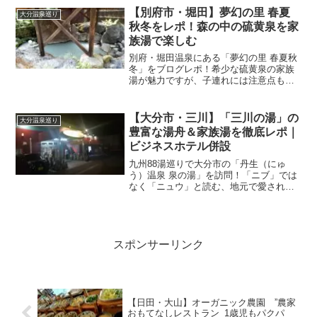
スや注意点を解説。
【別府市・堀田】夢幻の里 春夏
大分温泉巡り
秋冬をレポ！森の中の硫黄泉を家
族湯で楽しむ
別府・堀田温泉にある「夢幻の里 春夏秋
冬」をブログレポ！希少な硫黄泉の家族
湯が魅力ですが、子連れには注意点も。
道順や設備、1歳児などの赤ちゃん連れで
訪問する際の「ベビーバス持参」などの
攻略ポイントを解説します。
【大分市・三川】「三川の湯」の
大分温泉巡り
豊富な湯舟＆家族湯を徹底レポ｜
ビジネスホテル併設
九州88湯巡りで大分市の「丹生（にゅ
う）温泉 泉の湯」を訪問！「ニブ」では
なく「ニュウ」と読む、地元で愛される
隠れた名湯です。茶褐色のぬる湯（モー
ル泉）の感想から、ベビーベッドの有無
など子連れで行く際の注意点までリアル
に解説します。
スポンサーリンク
【日田・大山】オーガニック農園 ”農家
おもてなしレストラン_1歳児もパクパ