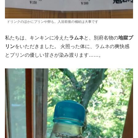
ドリンクのほかにプリンや卵も。入浴前後の補給は大事です
私たちは、キンキンに冷えた
ラムネ
と、別府名物の
地獄プ
リン
をいただきました。 火照った体に、ラムネの爽快感
とプリンの優しい甘さが染み渡ります……。