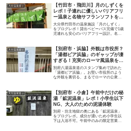
【竹田市・飛田川】月のしずくを
大分温泉巡り
レポ！子連れに優しいバリアフリ
ー温泉と名物サフランソフトを堪
能
大分県竹田市の温泉施設「月のしずく」
をブログレポ！貸出ベビーバス完備で1歳
児連れも安心のバリアフリー設計。名物
サフランソフトの魅力や、販売コーナー
で見つけた竹田名産品も紹介します。
【別府市・浜脇】外観は市役所？
大分温泉巡り
「湯都ピア浜脇」のギャップが凄
すぎる！充実のローマ風温泉をレ
ポート
別府八湯温泉道のスタンプ集めで訪れた
「湯都ピア浜脇」。お堅い市役所のよう
な外観を裏切る、まるでローマの公衆浴
場のような内観と、スーパー銭湯並みの
お風呂の数々に驚愕！子供が生まれる前
の思い出と共に、その魅力を徹底レビュ
【別府市・小倉】午前中だけの秘
大分温泉巡り
ーします。
湯「鉱泥温泉」レポ！小学生以下
NG、大人のための泥湯体験
別府・坊主地獄の奥にある「鉱泥温泉」
をブログレポ。成分が濃いため小学生以
下は入浴不可。午前中のみの限定営業で
すが、清潔な施設と最高のホスピタリテ
ィでリピーター続出の泥湯です。アクセ