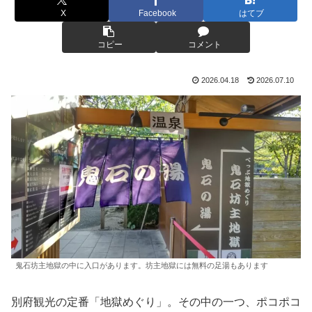
X
Facebook
はてブ
コピー
コメント
2026.04.18
2026.07.10
鬼石坊主地獄の中に入口があります。坊主地獄には無料の足湯もあります
別府観光の定番「地獄めぐり」。その中の一つ、ポコポコ