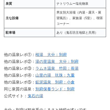
泉質
ナトリウムー塩化物泉
男女別大浴場（内湯・露天・展
主な設備
望風呂）、家族湯（5室）、喫茶
コーナー
駐車場
あり（鬼石坊主地獄と共用）
他の温泉レポ①：
桜湯＿大分：別府
他の温泉レポ②：
湯の里温泉＿大分：別府
他の温泉レポ③：
ラムネ温泉 竹田：長湯
他の温泉レポ④：
山里の湯 玖珠：九重
他の温泉レポ⑤：
鉱泥温泉 別府：小倉
同じ泉質の温泉：
別府保養ランド：別府
公式サイト：
鬼石の湯
大分・別府は観光系のふるさと納税が多いです。