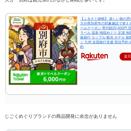
【ふるさと納税】 楽しい旅の思
大分県別府市の対象施設で使え
ベルクーポン 寄付額20,000円 
ラベル 温泉 地獄めぐり 足湯 地
族旅行 カップル 観光 ホテル 旅
ン 九州 全国旅行支援 宿泊予約 
約
楽
じごくめぐりブランドの商品開発に余念がありません