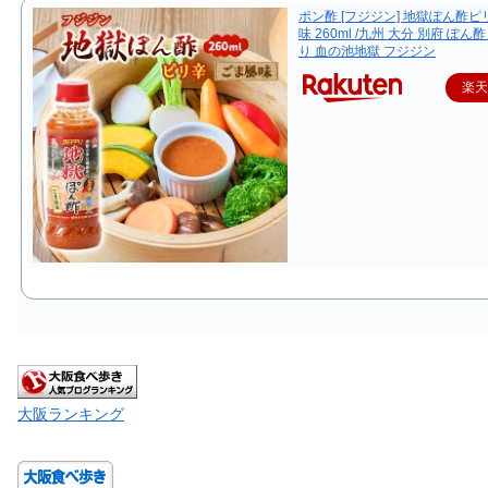
ポン酢 [フジジン] 地獄ぽん酢
味 260ml /九州 大分 別府 ぽん
り 血の池地獄 フジジン
楽
大阪ランキング