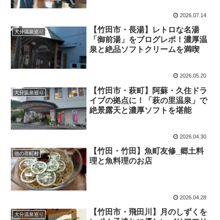
2026.07.14
【竹田市・長湯】レトロな名湯
大分温泉巡り
「御前湯」をブログレポ！濃厚温
泉と絶品ソフトクリームを満喫
2026.05.20
【竹田市・萩町】阿蘇・久住ドラ
大分温泉巡り
イブの拠点に！「萩の里温泉」で
絶景露天と濃厚ソフトを堪能
2026.04.30
【竹田・竹田】魚町友修_郷土料
他の市町村
理と魚料理のお店
2026.04.28
【竹田市・飛田川】月のしずくを
大分温泉巡り