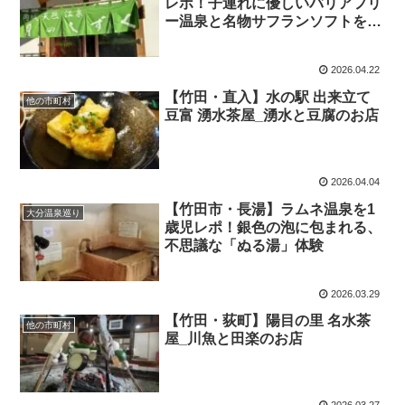
レポ！子連れに優しいバリアフリ
ー温泉と名物サフランソフトを堪
能
2026.04.22
【竹田・直入】水の駅 出来立て
他の市町村
豆富 湧水茶屋_湧水と豆腐のお店
2026.04.04
【竹田市・長湯】ラムネ温泉を1
大分温泉巡り
歳児レポ！銀色の泡に包まれる、
不思議な「ぬる湯」体験
2026.03.29
【竹田・荻町】陽目の里 名水茶
他の市町村
屋_川魚と田楽のお店