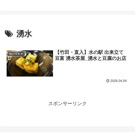
湧水
【竹田・直入】水の駅 出来立て
他の市町村
豆富 湧水茶屋_湧水と豆腐のお店
2026.04.04
スポンサーリンク