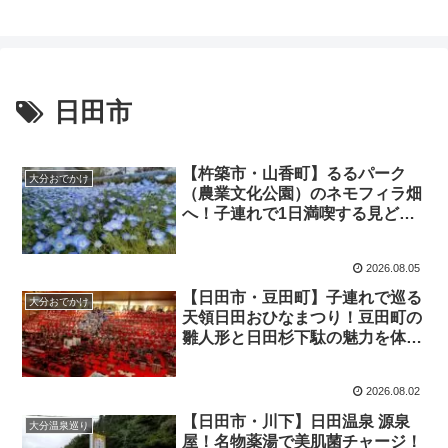
日田市
【杵築市・山香町】るるパーク
大分おでかけ
（農業文化公園）のネモフィラ畑
へ！子連れで1日満喫する見どこ
ろ＆広大な園内の攻略法
2026.08.05
【日田市・豆田町】子連れで巡る
大分おでかけ
天領日田おひなまつり！豆田町の
雛人形と日田杉下駄の魅力を体験
レポ
2026.08.02
【日田市・川下】日田温泉 源泉
大分温泉巡り
屋！名物薬湯で美肌菌チャージ！