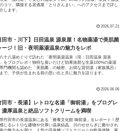
のコツ、隣接する居酒屋「とりざんまい」へのアクセスまで詳し
介します。
2026.07.21
日田市・川下】日田温泉 源泉屋！名物薬湯で美肌菌
ャージ！旧・夜明薬湯温泉の魅力をレポ
八十八湯めぐりで訪れた「夜明薬湯温泉（現：日田温泉 源泉
」をブログレポ！独特な臭いだけど効果抜群な生薬100%の薬湯
専門機関も認めた「美肌菌」の秘密、お得な貸切湯（家族風呂）
まで、子供が生まれる前の思い出と共に魅力を語ります。
2026.06.06
竹田市・長湯】レトロな名湯「御前湯」をブログレ
！濃厚温泉と絶品ソフトクリームを満喫
県竹田市の長湯温泉にある「療養文化館 御前湯」をレポート！歴
感じるレトロな建物や分厚い温泉結晶、川のせせらぎに癒やされ
泉の魅力をお届け。人気の温泉糖ソフトクリームや飲泉体験、家