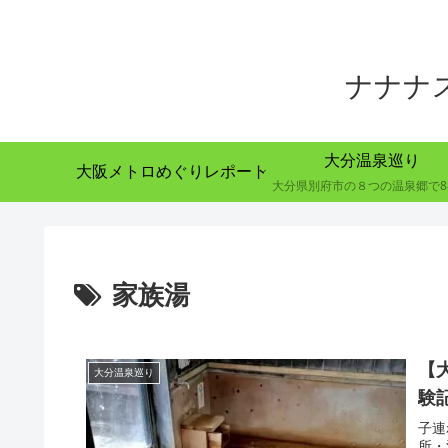
ナナナ
大分温泉巡り
大阪メトロめぐりレポート
家族湯
【
大分温泉巡り
験
子連
所・