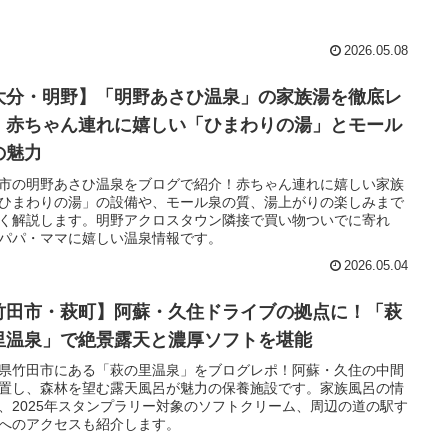
2026.05.08
大分・明野】「明野あさひ温泉」の家族湯を徹底レ
！赤ちゃん連れに嬉しい「ひまわりの湯」とモール
の魅力
市の明野あさひ温泉をブログで紹介！赤ちゃん連れに嬉しい家族
ひまわりの湯」の設備や、モール泉の質、湯上がりの楽しみまで
く解説します。明野アクロスタウン隣接で買い物ついでに寄れ
パパ・ママに嬉しい温泉情報です。
2026.05.04
竹田市・萩町】阿蘇・久住ドライブの拠点に！「萩
里温泉」で絶景露天と濃厚ソフトを堪能
県竹田市にある「萩の里温泉」をブログレポ！阿蘇・久住の中間
置し、森林を望む露天風呂が魅力の保養施設です。家族風呂の情
、2025年スタンプラリー対象のソフトクリーム、周辺の道の駅す
へのアクセスも紹介します。