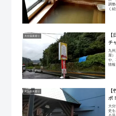
調整
く紹
【
大分温泉巡り
チ
九州
屋）
や、
情報
【
大分温泉巡り
ポ
大分
史を
る温