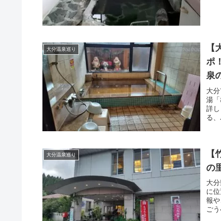
【
大分温泉巡り
ポ
泉
大分
湯「
詳し
る、
【
大分温泉巡り
の
大分
に位
報や
ごう