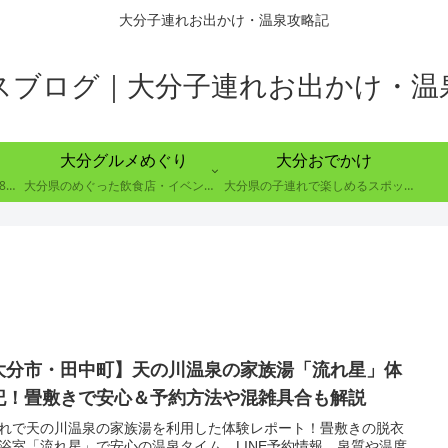
大分子連れお出かけ・温泉攻略記
スブログ｜大分子連れお出かけ・温
大分グルメめぐり
大分おでかけ
大分県別府市の８つの温泉郷で88の温泉を巡る取り組み
大分県のめぐった飲食店・イベントのレポート
大分県の子連れで楽しめるスポットの紹介
大分市・田中町】天の川温泉の家族湯「流れ星」体
記！畳敷きで安心＆予約方法や混雑具合も解説
れで天の川温泉の家族湯を利用した体験レポート！畳敷きの脱衣
浴室「流れ星」で安心の温泉タイム。LINE予約情報、泉質や温度