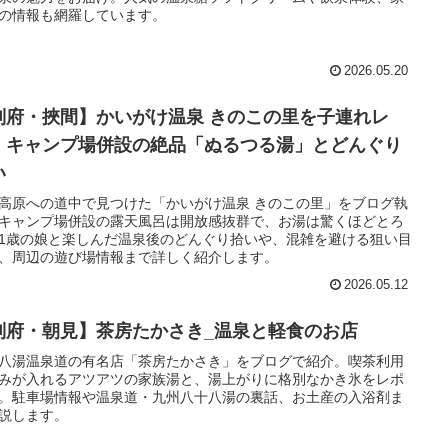
の情報も網羅しています。
2026.05.20
別府・挾間】かいがけ温泉 きのこの里を子連れレ
！キャンプ場併設の絶品「ぬるつる湯」とどんぐり
い
高原への道中で見つけた「かいがけ温泉 きのこの里」をブログ執
キャンプ場併設の露天風呂は開放感抜群で、お湯は驚くほどとろ
1歳の娘と楽しんだ温泉後のどんぐり拾いや、混雑を避ける狙い目
、周辺の遊び場情報まで詳しく紹介します。
2026.05.12
別府・朝見】茶房たかさき_温泉と軽食のお店
八湯温泉道の有名店「茶房たかさき」をブログで紹介。喫茶利用
みが入れるアツアツの家族湯と、湯上がりに格別なかき氷をレポ
。駐車場情報や温泉道・九州八十八湯の裏話、お土産の入浴剤ま
説します。