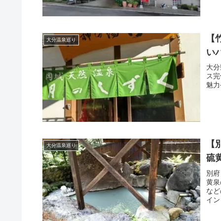
【
大分温泉巡り
い
大分
ス完
魅力
【
大分温泉巡り
硫
別府
黄泉
など
イン