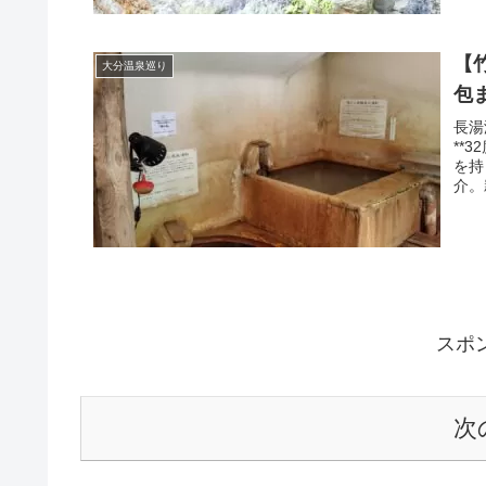
【
大分温泉巡り
包
長湯
**
を持
介。
す。
スポ
次