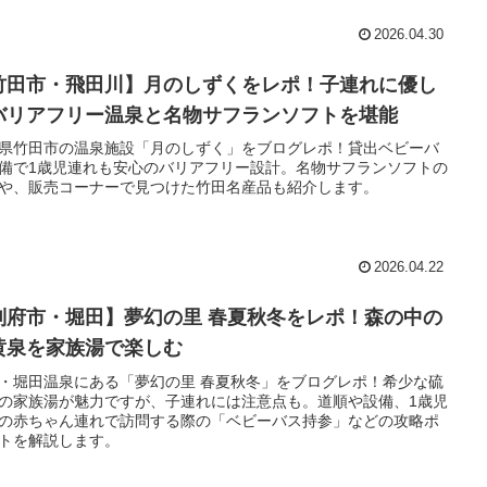
2026.04.30
竹田市・飛田川】月のしずくをレポ！子連れに優し
バリアフリー温泉と名物サフランソフトを堪能
県竹田市の温泉施設「月のしずく」をブログレポ！貸出ベビーバ
備で1歳児連れも安心のバリアフリー設計。名物サフランソフトの
や、販売コーナーで見つけた竹田名産品も紹介します。
2026.04.22
別府市・堀田】夢幻の里 春夏秋冬をレポ！森の中の
黄泉を家族湯で楽しむ
・堀田温泉にある「夢幻の里 春夏秋冬」をブログレポ！希少な硫
の家族湯が魅力ですが、子連れには注意点も。道順や設備、1歳児
の赤ちゃん連れで訪問する際の「ベビーバス持参」などの攻略ポ
トを解説します。