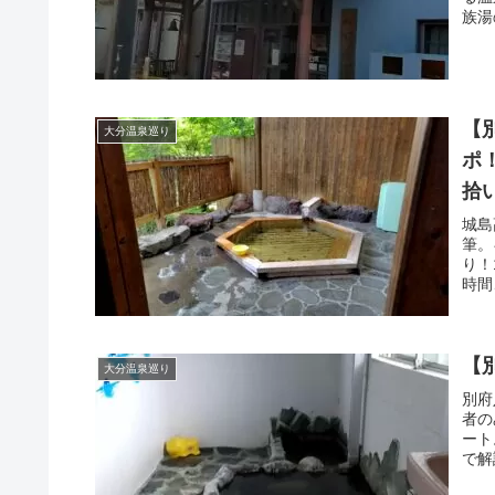
族湯
【
大分温泉巡り
ポ
拾
城島
筆。
り！
時間
【
大分温泉巡り
別府
者の
ート
で解