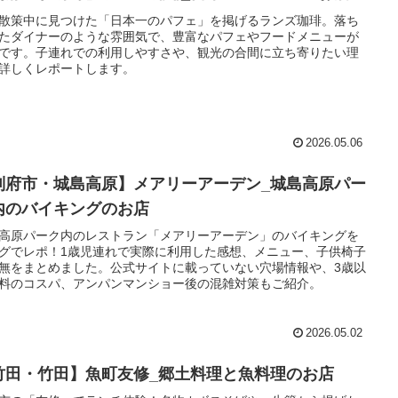
散策中に見つけた「日本一のパフェ」を掲げるランズ珈琲。落ち
たダイナーのような雰囲気で、豊富なパフェやフードメニューが
です。子連れでの利用しやすさや、観光の合間に立ち寄りたい理
詳しくレポートします。
2026.05.06
別府市・城島高原】メアリーアーデン_城島高原パー
内のバイキングのお店
高原パーク内のレストラン「メアリーアーデン」のバイキングを
グでレポ！1歳児連れで実際に利用した感想、メニュー、子供椅子
無をまとめました。公式サイトに載っていない穴場情報や、3歳以
料のコスパ、アンパンマンショー後の混雑対策もご紹介。
2026.05.02
竹田・竹田】魚町友修_郷土料理と魚料理のお店