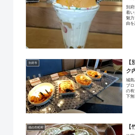
別府
着い
魅力
由を
【
別府市
ク
城島
ブロ
の有
下無
【
他の市町村