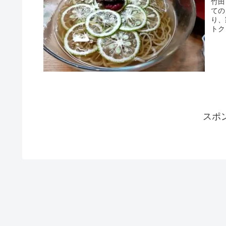
竹田
ての
り、
トク
スポ