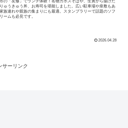
市の「友修」でランチ体験！名物カボスそばや、生簀から揚げた
りゅうきゅう丼、お寿司を堪能しました。広い駐車場や座敷もあ
家族連れや親族の集まりにも最適。スタンプラリーで話題のソフ
リームも必見です。
2026.04.28
ンサーリンク