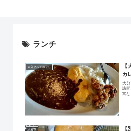
ランチ
【
大分グルメめぐり
カ
大分
訪問
富な
【
別府市